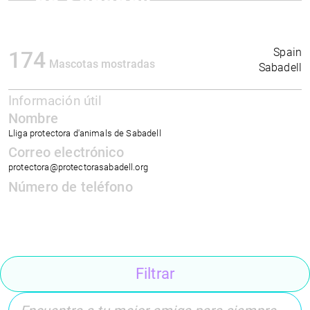
de Sabadell
Spain
174
Mascotas mostradas
Sabadell
Información útil
Nombre
Lliga protectora d'animals de Sabadell
Correo electrónico
protectora@protectorasabadell.org
Número de teléfono
Filtrar